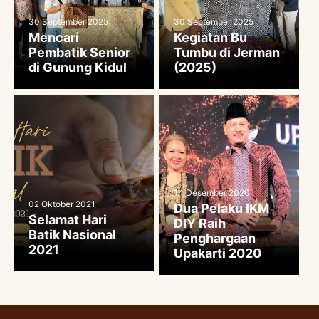
30 September 2025
30 September 2025
Mencari
Kegiatan Bu
Pembatik Senior
Tumbu di Jerman
di Gunung Kidul
(2025)
14 Desember 2020
02 Oktober 2021
Dua Pelaku IKM
Selamat Hari
DIY Raih
Batik Nasional
Penghargaan
2021
Upakarti 2020