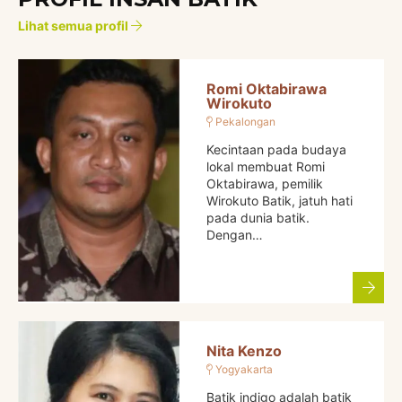
Lihat semua profil
Romi Oktabirawa
Wirokuto
Pekalongan
Kecintaan pada budaya
lokal membuat Romi
Oktabirawa, pemilik
Wirokuto Batik, jatuh hati
pada dunia batik.
Dengan…
Nita Kenzo
Yogyakarta
Batik indigo adalah batik