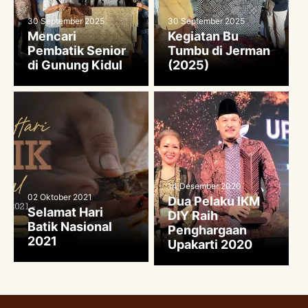
30 September 2025
30 September 2025
Mencari
Kegiatan Bu
Pembatik Senior
Tumbu di Jerman
di Gunung Kidul
(2025)
14 Desember 2020
02 Oktober 2021
Dua Pelaku IKM
Selamat Hari
DIY Raih
Batik Nasional
Penghargaan
2021
Upakarti 2020