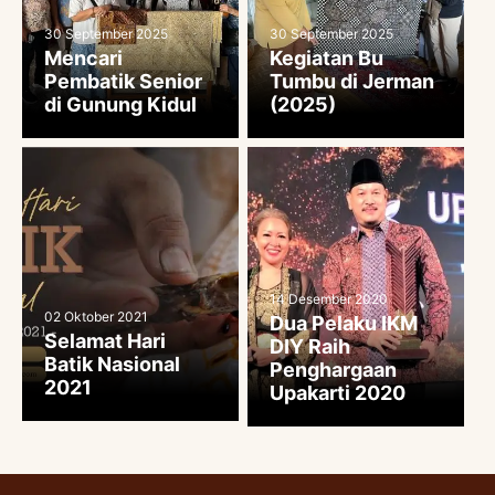
30 September 2025
30 September 2025
Mencari
Kegiatan Bu
Pembatik Senior
Tumbu di Jerman
di Gunung Kidul
(2025)
14 Desember 2020
02 Oktober 2021
Dua Pelaku IKM
Selamat Hari
DIY Raih
Batik Nasional
Penghargaan
2021
Upakarti 2020