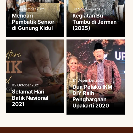
30 September 2025
30 September 2025
Mencari
Kegiatan Bu
Pembatik Senior
Tumbu di Jerman
di Gunung Kidul
(2025)
14 Desember 2020
02 Oktober 2021
Dua Pelaku IKM
Selamat Hari
DIY Raih
Batik Nasional
Penghargaan
2021
Upakarti 2020